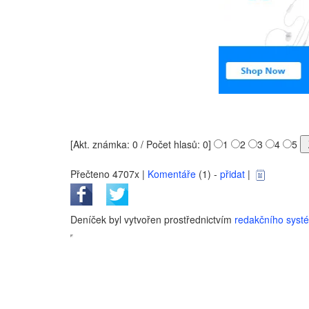
[Akt. známka: 0 / Počet hlasů: 0]
1
2
3
4
5
Přečteno 4707x |
Komentáře
(1) -
přidat
|
Deníček byl vytvořen prostřednictvím
redakčního sys