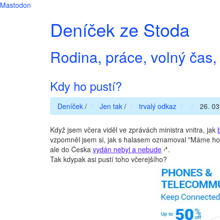
Mastodon
Deníček ze Stoda
Rodina, práce, volný čas, 
Kdy ho pustí?
Deníček
/
Jen tak
/
trvalý odkaz
26. 03
Když jsem včera viděl ve zprávách ministra vnitra, jak
vzpomněl jsem si, jak s halasem oznamoval "Máme ho!"
ale do Česka
vydán nebyl a nebude
.
Tak kdypak asi pustí toho včerejšího?