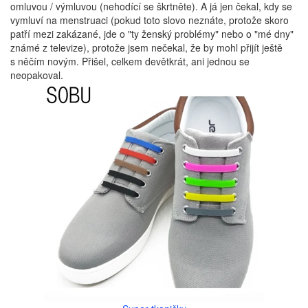
omluvou / výmluvou (nehodící se škrtněte). A já jen čekal, kdy se
vymluví na menstruaci (pokud toto slovo neznáte, protože skoro
patří mezi zakázané, jde o "ty ženský problémy" nebo o "mé dny"
známé z televize), protože jsem nečekal, že by mohl přijít ještě
s něčím novým. Přišel, celkem devětkrát, ani jednou se
neopakoval.