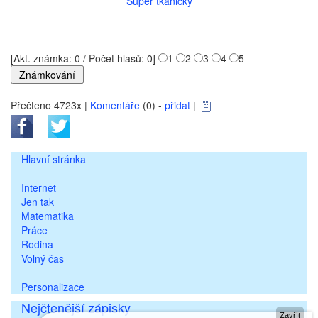
Super tkaničky
[Akt. známka: 0 / Počet hlasů: 0]
1
2
3
4
5
Přečteno 4723x |
Komentáře
(0) -
přidat
|
Hlavní stránka
Internet
Jen tak
Matematika
Práce
Rodina
Volný čas
Personalizace
Nejčtenější zápisky
Zavřít