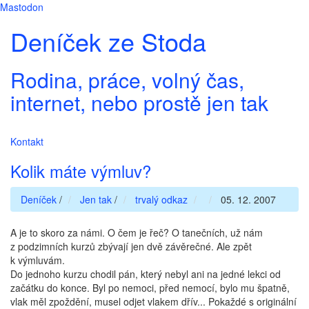
Mastodon
Deníček ze Stoda
Rodina, práce, volný čas,
internet, nebo prostě jen tak
Kontakt
Kolik máte výmluv?
Deníček
/
Jen tak
/
trvalý odkaz
05. 12. 2007
A je to skoro za námi. O čem je řeč? O tanečních, už nám
z podzimních kurzů zbývají jen dvě závěrečné. Ale zpět
k výmluvám.
Do jednoho kurzu chodil pán, který nebyl ani na jedné lekci od
začátku do konce. Byl po nemoci, před nemocí, bylo mu špatně,
vlak měl zpoždění, musel odjet vlakem dřív... Pokaždé s originální