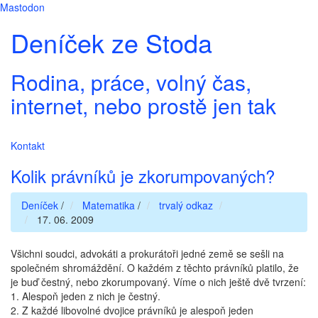
Mastodon
Deníček ze Stoda
Rodina, práce, volný čas,
internet, nebo prostě jen tak
Kontakt
Kolik právníků je zkorumpovaných?
Deníček
/
Matematika
/
trvalý odkaz
17. 06. 2009
Všichni soudci, advokáti a prokurátoři jedné země se sešli na
společném shromáždění. O každém z těchto právníků platilo, že
je buď čestný, nebo zkorumpovaný. Víme o nich ještě dvě tvrzení:
1. Alespoň jeden z nich je čestný.
2. Z každé libovolné dvojice právníků je alespoň jeden