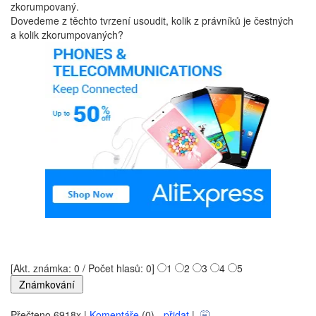
zkorumpovaný.
Dovedeme z těchto tvrzení usoudit, kolik z právníků je čestných
a kolik zkorumpovaných?
[Akt. známka: 0 / Počet hlasů: 0]
1
2
3
4
5
Přečteno 6918x |
Komentáře
(0) -
přidat
|