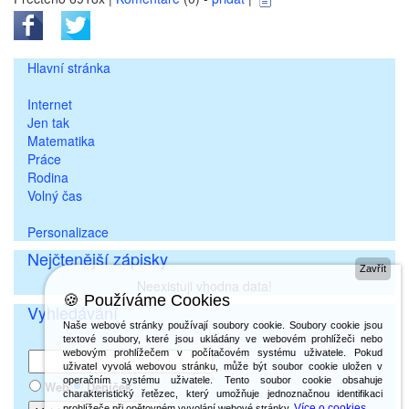
Hlavní stránka
Internet
Jen tak
Matematika
Práce
Rodina
Volný čas
Personalizace
Nejčtenější zápisky
Zavřít
Neexistuji vhodna data!
🍪 Používáme Cookies
Vyhledávání
Naše webové stránky používají soubory cookie. Soubory cookie jsou
textové soubory, které jsou ukládány ve webovém prohlížeči nebo
webovým prohlížečem v počítačovém systému uživatele. Pokud
uživatel vyvolá webovou stránku, může být soubor cookie uložen v
operačním systému uživatele. Tento soubor cookie obsahuje
Web
Deníček
charakteristický řetězec, který umožňuje jednoznačnou identifikaci
Více o cookies
prohlížeče při opětovném vyvolání webové stránky.