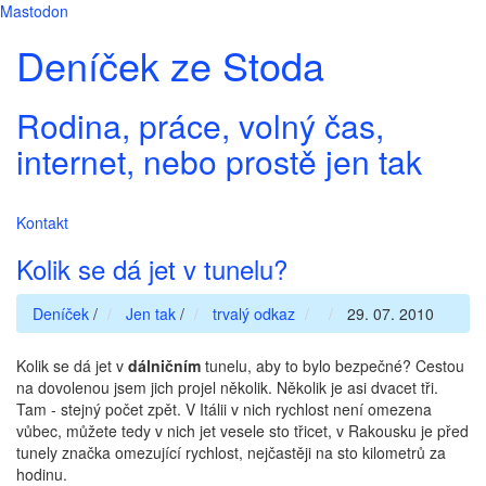
Mastodon
Deníček ze Stoda
Rodina, práce, volný čas,
internet, nebo prostě jen tak
Kontakt
Kolik se dá jet v tunelu?
Deníček
/
Jen tak
/
trvalý odkaz
29. 07. 2010
Kolik se dá jet v
dálničním
tunelu, aby to bylo bezpečné? Cestou
na dovolenou jsem jich projel několik. Několik je asi dvacet tři.
Tam - stejný počet zpět. V Itálii v nich rychlost není omezena
vůbec, můžete tedy v nich jet vesele sto třicet, v Rakousku je před
tunely značka omezující rychlost, nejčastěji na sto kilometrů za
hodinu.