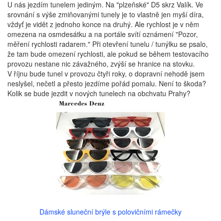
U nás jezdím tunelem jediným. Na "plzeňské" D5 skrz Valík. Ve
srovnání s výše zmiňovanými tunely je to vlastně jen myší díra,
vždyť je vidět z jednoho konce na druhý. Ale rychlost je v něm
omezena na osmdesátku a na portále svítí oznámení "Pozor,
měření rychlosti radarem." Při otevření tunelu / tunýlku se psalo,
že tam bude omezení rychlosti, ale pokud se během testovacího
provozu nestane nic závažného, zvýší se hranice na stovku.
V říjnu bude tunel v provozu čtyři roky, o dopravní nehodě jsem
neslyšel, nečetl a přesto jezdíme pořád pomalu. Není to škoda?
Kolik se bude jezdit v nových tunelech na obchvatu Prahy?
Dámské sluneční brýle s polovičními rámečky