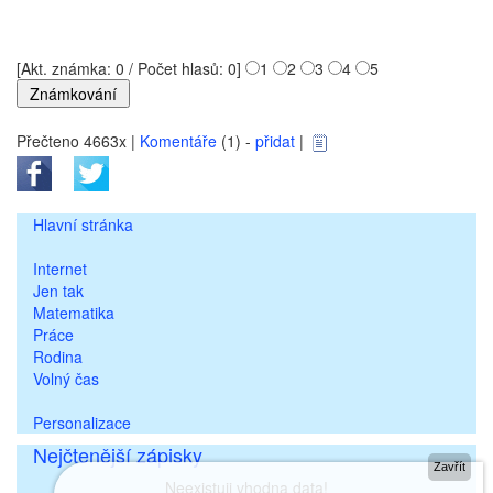
[Akt. známka: 0 / Počet hlasů: 0]
1
2
3
4
5
Přečteno 4663x |
Komentáře
(1) -
přidat
|
Hlavní stránka
Internet
Jen tak
Matematika
Práce
Rodina
Volný čas
Personalizace
Nejčtenější zápisky
Zavřít
Neexistuji vhodna data!