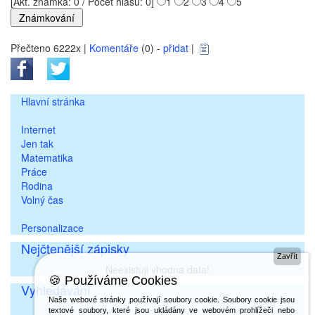
[Akt. známka: 0 / Počet hlasů: 0]
1
2
3
4
5
Přečteno 6222x |
Komentáře
(0) -
přidat
|
Hlavní stránka
Internet
Jen tak
Matematika
Práce
Rodina
Volný čas
Personalizace
Nejčtenější zápisky
Zavřít
Neexistuji vhodna data!
🍪 Používáme Cookies
Vyhledávání
Naše webové stránky používají soubory cookie. Soubory cookie jsou
textové soubory, které jsou ukládány ve webovém prohlížeči nebo