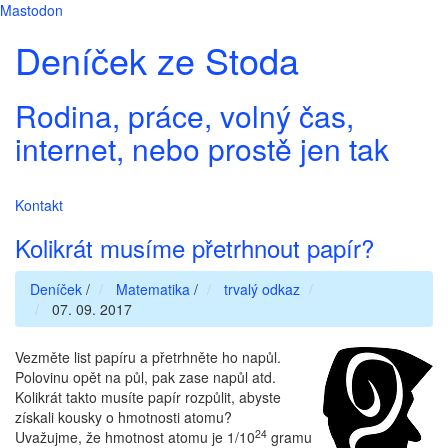
Mastodon
Deníček ze Stoda
Rodina, práce, volný čas,
internet, nebo prostě jen tak
Kontakt
Kolikrát musíme přetrhnout papír?
Deníček
/
Matematika
/
trvalý odkaz
07. 09. 2017
Vezměte list papíru a přetrhněte ho napůl.
Polovinu opět na půl, pak zase napůl atd.
Kolikrát takto musíte papír rozpůlit, abyste
získali kousky o hmotnosti atomu?
24
Uvažujme, že hmotnost atomu je 1/10
gramu