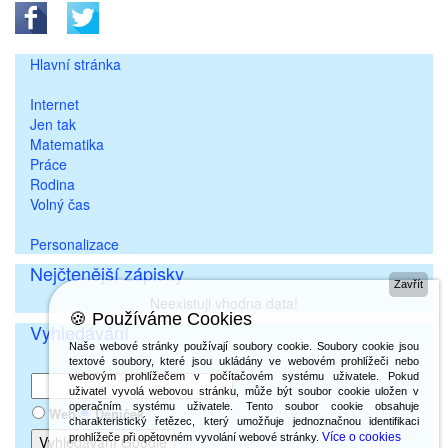
Hlavní stránka
Internet
Jen tak
Matematika
Práce
Rodina
Volný čas
Personalizace
Nejčtenější zápisky
Zavřít
Neexistuji vhodna data!
🍪 Používáme Cookies
Vyhledávání
Naše webové stránky používají soubory cookie. Soubory cookie jsou
textové soubory, které jsou ukládány ve webovém prohlížeči nebo
webovým prohlížečem v počítačovém systému uživatele. Pokud
uživatel vyvolá webovou stránku, může být soubor cookie uložen v
operačním systému uživatele. Tento soubor cookie obsahuje
Web
Deníček
charakteristický řetězec, který umožňuje jednoznačnou identifikaci
Více o cookies
prohlížeče při opětovném vyvolání webové stránky.