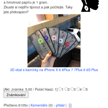
a hmotnost papíru je 1 gram.
Zkuste si nejdřív tipnout a pak počítejte. Taky
jste překvapeni?
3D obal s kamínky na iPhone X 8 8Plus 7 7Plus 6 6S Plus
[Akt. známka: 5,00 / Počet hlasů: 1]
1
2
3
4
5
Přečteno 6105x |
Komentáře
(0) -
přidat
|