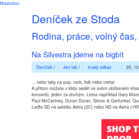
Mastodon
Deníček ze Stoda
Rodina, práce, volný čas, 
Na Silvestra jdeme na bigbít
Deníček
/
Jen tak
/
trvalý odkaz
25. 12
... nebo taky na pop, rock, folk nebo metal.
A přitom můžete v klidu sedět ve svém oblíbeném křesle.
koncertů, jeden za druhým. Letos například Gary Moor
Paul McCartney, Duran Duran, Simon & Garfunkel, Que
Laďte SD na satelitu Astra (2C) nebo HD na Astra (1K