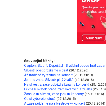
Související články:
Clapton, Stouni, Depešáci - ti všichni budou hrát zada
Silvestr opět prožijeme s 3sat
(26.12.2020)
Již tradičně vyrazíme na koncert
(26.12.2019)
Je to tu zase. Silvestr plný živáků
(12.12.2018)
Na silvestra zase poběží záznamy koncertů
(25.12.20
Přichází svátek práce, zamilovaných a živáků
(25.04.2
Zase je tu silvestr, zase jsou tu koncerty
(15.12.2016)
Co si vyberete letos?
(27.12.2015)
A zase půjdeme na silvestrovský koncert
(25.12.2014)