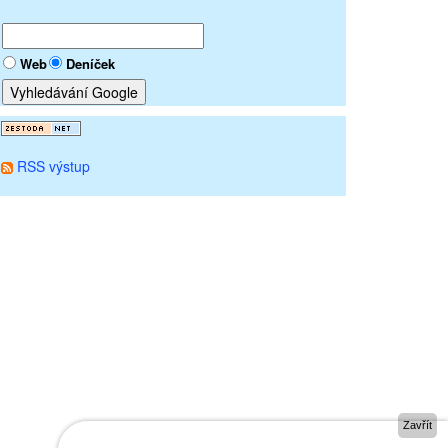
Web
Deníček
RSS výstup
Zavřít