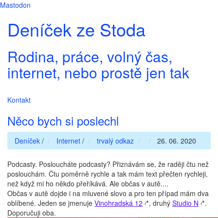
Mastodon
Deníček ze Stoda
Rodina, práce, volný čas,
internet, nebo prostě jen tak
Kontakt
Něco bych si poslechl
Deníček
/
Internet
/
trvalý odkaz
26. 06. 2020
Podcasty. Posloucháte podcasty? Přiznávám se, že raději čtu než
poslouchám. Čtu poměrně rychle a tak mám text přečten rychleji,
než když mi ho někdo přeříkává. Ale občas v autě....
Občas v autě dojde i na mluvené slovo a pro ten případ mám dva
oblíbené. Jeden se jmenuje
Vinohradská 12
, druhý
Studio N
.
Doporučuji oba.