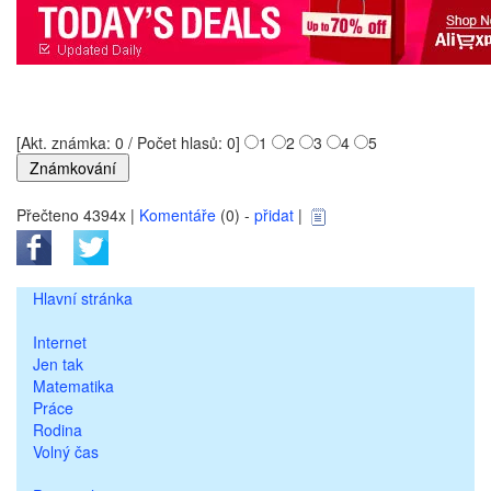
[Akt. známka: 0 / Počet hlasů: 0]
1
2
3
4
5
Přečteno 4394x |
Komentáře
(0) -
přidat
|
Hlavní stránka
Internet
Jen tak
Matematika
Práce
Rodina
Volný čas