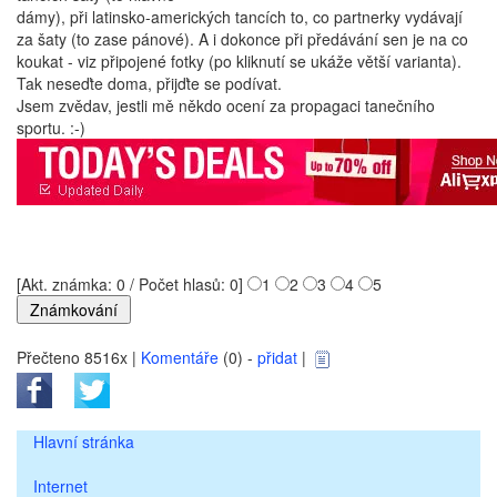
dámy), při latinsko-amerických tancích to, co partnerky vydávají
za šaty (to zase pánové). A i dokonce při předávání sen je na co
koukat - viz připojené fotky (po kliknutí se ukáže větší varianta).
Tak neseďte doma, přijďte se podívat.
Jsem zvědav, jestli mě někdo ocení za propagaci tanečního
sportu. :-)
[Akt. známka: 0 / Počet hlasů: 0]
1
2
3
4
5
Přečteno 8516x |
Komentáře
(0) -
přidat
|
Hlavní stránka
Internet