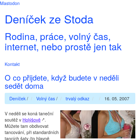
Mastodon
Deníček ze Stoda
Rodina, práce, volný čas,
internet, nebo prostě jen tak
Kontakt
O co přijdete, když budete v neděli
sedět doma
Deníček
/
Volný čas
/
trvalý odkaz
16. 05. 2007
V neděli se koná taneční
soutěž v
Holýšově
.
Můžete tam obdivovat
tancování, při standardních
tancích šaty (to hlavně