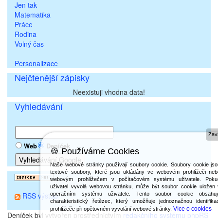
Jen tak
Matematika
Práce
Rodina
Volný čas
Personalizace
Nejčtenější zápisky
Neexistuji vhodna data!
Vyhledávání
Zavř
Web
Deníček
🍪 Používáme Cookies
Naše webové stránky používají soubory cookie. Soubory cookie jso
textové soubory, které jsou ukládány ve webovém prohlížeči neb
webovým prohlížečem v počítačovém systému uživatele. Poku
uživatel vyvolá webovou stránku, může být soubor cookie uložen 
RSS výstup
operačním systému uživatele. Tento soubor cookie obsahuj
charakteristický řetězec, který umožňuje jednoznačnou identifika
Více o cookies
prohlížeče při opětovném vyvolání webové stránky.
Deníček byl vytvořen prostřednictvím
redakčního systému phpRS