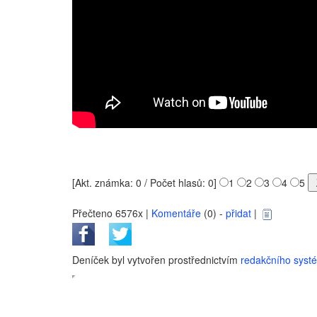
[Akt. známka: 0 / Počet hlasů: 0]
1
2
3
4
5
Přečteno 6576x |
Komentáře
(0) -
přidat
|
Deníček byl vytvořen prostřednictvím
redakčního sys