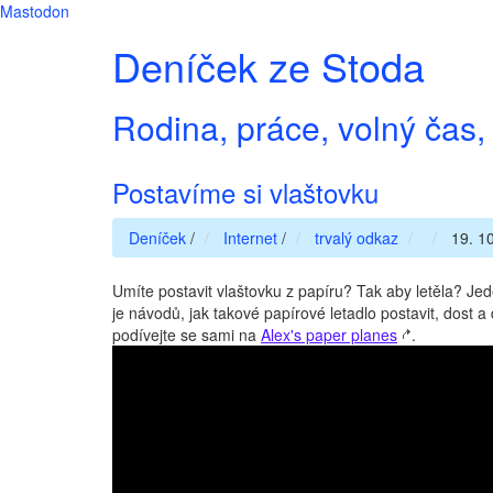
Mastodon
Deníček ze Stoda
Rodina, práce, volný čas, 
Postavíme si vlaštovku
Deníček
/
Internet
/
trvalý odkaz
19. 10
Umíte postavit vlaštovku z papíru? Tak aby letěla? Je
je návodů, jak takové papírové letadlo postavit, dost a 
podívejte se sami na
Alex's paper planes
.