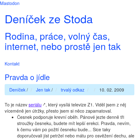
Mastodon
Deníček ze Stoda
Rodina, práce, volný čas,
internet, nebo prostě jen tak
Kontakt
Pravda o jídle
Deníček
/
Jen tak
/
trvalý odkaz
10. 02. 2009
To je název
seriálu
, který vysílá televize Z1. Viděl jsem z něj
víceméně jen útržky, přesto jsem si něco zapamatoval.
Česnek podporuje krevní oběh. Pánové jezte denně tři
stroužky česneku, budete mít lepší erekci. Pravda, nevím,
k čemu vám po požití česneku bude... Sice taky
doporučovali jíst petržel nebo mátu pro osvěžení dechu, ale