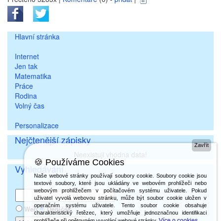
Hlavní stránka
Internet
Jen tak
Matematika
Práce
Rodina
Volný čas
Personalizace
Nejčtenější zápisky
Zavřít
Neexistuji vhodna data!
🍪 Používáme Cookies
Vyhledávání
Naše webové stránky používají soubory cookie. Soubory cookie jsou
textové soubory, které jsou ukládány ve webovém prohlížeči nebo
webovým prohlížečem v počítačovém systému uživatele. Pokud
uživatel vyvolá webovou stránku, může být soubor cookie uložen v
operačním systému uživatele. Tento soubor cookie obsahuje
Web
Deníček
charakteristický řetězec, který umožňuje jednoznačnou identifikaci
Více o cookies
prohlížeče při opětovném vyvolání webové stránky.