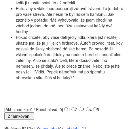
kolik jí musíte sníst, to už neřekli.
Potraviny s vlákninou podporují zdravé trávení. To je dobré
pro vaše střeva. Ale nesmíte být řidičem kamionu. Jak
zaznělo v pořadu: "Mě vyhovovalo, že jsem chodil na
záchod jednou denně, nemůžu zastavovat každý dvě
hodiny."
Pokud chcete, aby vaše děti jedly jídla, která jíst nechtějí,
ukažte jim, že je jí i jejich hrdinové. Autoři provedli test, kdy
pozvali do školy oblíbené dětské herce. Po besedě šli
všichni společně do jídelny na oběd a herci si nandali plno
zeleniny. A co se stalo? Děti, které dosud zeleninu
nemusely, se přidaly. Ale to přece známe. Nebo jste ještě
neslyšeli: "Vidíš, Pepek námořník má po špenátu
obrovskou sílu. Dáš si ho taky?"
[Akt. známka: 0 / Počet hlasů: 0]
1
2
3
4
5
Přečteno 5283x |
Komentáře
(0) -
přidat
|