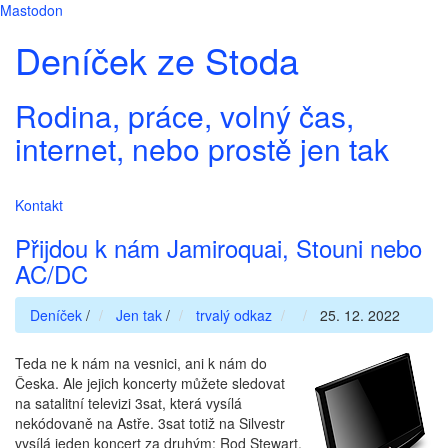
Mastodon
Deníček ze Stoda
Rodina, práce, volný čas,
internet, nebo prostě jen tak
Kontakt
Přijdou k nám Jamiroquai, Stouni nebo
AC/DC
Deníček
/
Jen tak
/
trvalý odkaz
25. 12. 2022
Teda ne k nám na vesnici, ani k nám do
Česka. Ale jejich koncerty můžete sledovat
na satalitní televizi 3sat, která vysílá
nekódovaně na Astře. 3sat totiž na Silvestr
vysílá jeden koncert za druhým: Rod Stewart,