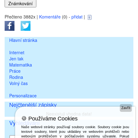
Přečteno 3882x |
Komentáře
(0) -
přidat
|
Hlavní stránka
Internet
Jen tak
Matematika
Práce
Rodina
Volný čas
Personalizace
Nejčtenější zápisky
Zavřít
Neexistuji vhodna data!
🍪 Používáme Cookies
Vyhledávání
Naše webové stránky používají soubory cookie. Soubory cookie jsou
textové soubory, které jsou ukládány ve webovém prohlížeči nebo
webovým prohlížečem v počítačovém systému uživatele. Pokud