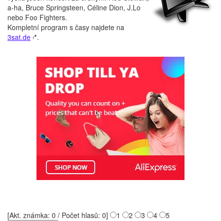
a-ha, Bruce Springsteen, Céline Dion, J.Lo
nebo Foo Fighters.
Kompletní program s časy najdete na
3sat.de
.
[Akt. známka: 0 / Počet hlasů: 0]
1
2
3
4
5