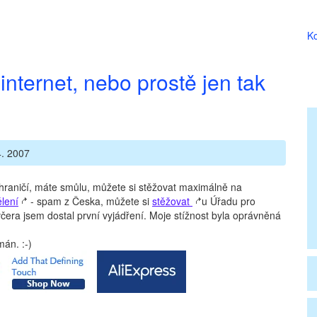
Ko
internet, nebo prostě jen tak
. 2007
hraničí, máte smůlu, můžete si stěžovat maximálně na
lení
- spam z Česka, můžete si
stěžovat
u Úřadu pro
čera jsem dostal první vyjádření. Moje stížnost byla oprávněná
án. :-)