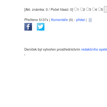
[Akt. známka: 0 / Počet hlasů: 0]
1
2
3
4
5
Přečteno 5137x |
Komentáře
(0) -
přidat
|
Deníček byl vytvořen prostřednictvím
redakčního sys