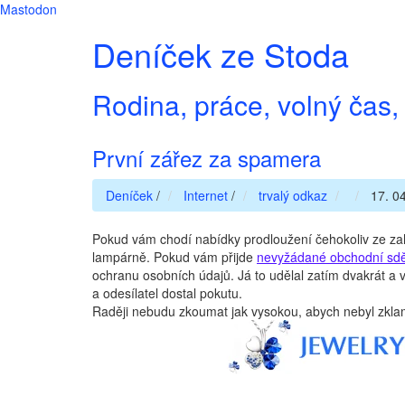
Mastodon
Deníček ze Stoda
Rodina, práce, volný čas, 
První zářez za spamera
Deníček
/
Internet
/
trvalý odkaz
17. 04
Pokud vám chodí nabídky prodloužení čehokoliv ze za
lampárně. Pokud vám přijde
nevyžádané obchodní sdě
ochranu osobních údajů. Já to udělal zatím dvakrát a v
a odesílatel dostal pokutu.
Raději nebudu zkoumat jak vysokou, abych nebyl zklam