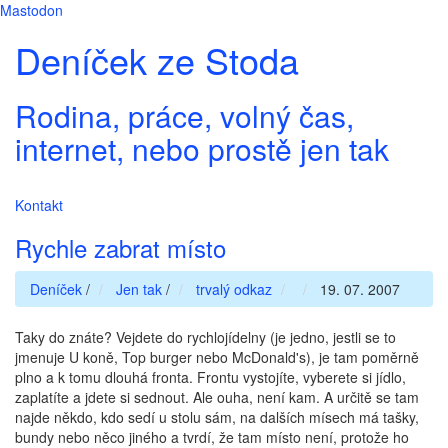
Mastodon
Deníček ze Stoda
Rodina, práce, volný čas,
internet, nebo prostě jen tak
Kontakt
Rychle zabrat místo
Deníček
/
Jen tak
/
trvalý odkaz
19. 07. 2007
Taky do znáte? Vejdete do rychlojídelny (je jedno, jestli se to
jmenuje U koně, Top burger nebo McDonald's), je tam poměrně
plno a k tomu dlouhá fronta. Frontu vystojíte, vyberete si jídlo,
zaplatíte a jdete si sednout. Ale ouha, není kam. A určitě se tam
najde někdo, kdo sedí u stolu sám, na dalších mísech má tašky,
bundy nebo něco jiného a tvrdí, že tam místo není, protože ho