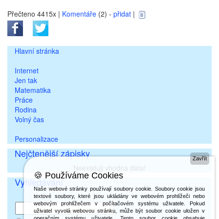
Přečteno 4415x |
Komentáře
(2) -
přidat
|
Hlavní stránka
Internet
Jen tak
Matematika
Práce
Rodina
Volný čas
Personalizace
Nejčtenější zápisky
Zavřít
Neexistuji vhodna data!
🍪 Používáme Cookies
Vyhledávání
Naše webové stránky používají soubory cookie. Soubory cookie jsou
textové soubory, které jsou ukládány ve webovém prohlížeči nebo
webovým prohlížečem v počítačovém systému uživatele. Pokud
uživatel vyvolá webovou stránku, může být soubor cookie uložen v
operačním systému uživatele. Tento soubor cookie obsahuje