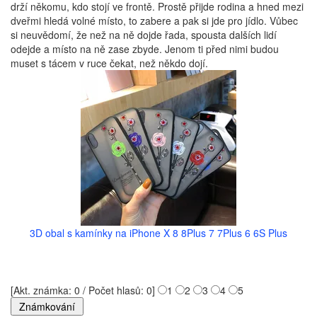
drží někomu, kdo stojí ve frontě. Prostě přijde rodina a hned mezi
dveřmi hledá volné místo, to zabere a pak si jde pro jídlo. Vůbec
si neuvědomí, že než na ně dojde řada, spousta dalších lidí
odejde a místo na ně zase zbyde. Jenom ti před nimi budou
muset s tácem v ruce čekat, než někdo dojí.
3D obal s kamínky na iPhone X 8 8Plus 7 7Plus 6 6S Plus
[Akt. známka: 0 / Počet hlasů: 0]
1
2
3
4
5