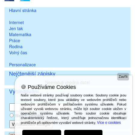
Hlavní stránka
Internet
Jen tak
Matematika
Práce
Rodina
Volný čas
Personalizace
Nejčtenější zápisky
Zavřít
Neexistuji vhodna data!
🍪 Používáme Cookies
Vyhledávání
Naše webové stránky používají soubory cookie. Soubory cookie jsou
textové soubory, které jsou ukládány ve webovém prohlížeči nebo
webovým prohlížečem v počítačovém systému uživatele. Pokud
uživatel vyvolá webovou stránku, může být soubor cookie uložen v
operačním systému uživatele. Tento soubor cookie obsahuje
Web
Deníček
charakteristický řetězec, který umožňuje jednoznačnou identifikaci
Více o cookies
prohlížeče při opětovném vyvolání webové stránky.