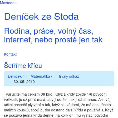
Mastodon
Deníček ze Stoda
Rodina, práce, volný čas,
internet, nebo prostě jen tak
Kontakt
Šetříme křídu
Deníček
/
Matematika
/
trvalý odkaz
30. 05. 2010
Tvůj učitel má celkem 36 kříd. Když z křídy zbyde 1/6 původní
velikosti, je už příliš malá, aby ji udržel, tak ji dá stranou. Ale tvůj
učitel nesnáší plýtvání a tak, když si uvědomí, že má dost těchto
malých kousků, spojí je, tím dostane další křídu a používá ji. Když
se používá jedna křída denně, na kolik dní mu vystačí původní