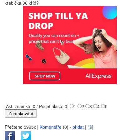
krabička 36 kříd?
[Akt. známka: 0 / Počet hlasů: 0]
1
2
3
4
5
Přečteno 5995x |
Komentáře
(0) -
přidat
|