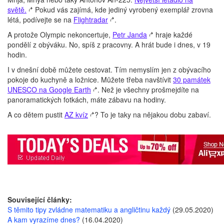
světě.
Pokud vás zajímá, kde jediný vyrobený exemplář zrovna
létá, podívejte se na
Flightradar
.
A protože Olympic nekoncertuje,
Petr Janda
hraje každé
pondělí z obýváku. No, spíš z pracovny. A hrát bude i dnes, v 19
hodin.
I v dnešní době můžete cestovat. Tím nemyslím jen z obývacího
pokoje do kuchyně a ložnice. Můžete třeba navštívit
30 památek
UNESCO na Google Earth
. Než je všechny prošmejdíte na
panoramatických fotkách, máte zábavu na hodiny.
A co dětem pustit
AZ kvíz
? To je taky na nějakou dobu zabaví.
Související články:
S těmito tipy zvládne matematiku a angličtinu každý
(29.05.2020)
A kam vyrazíme dnes?
(16.04.2020)