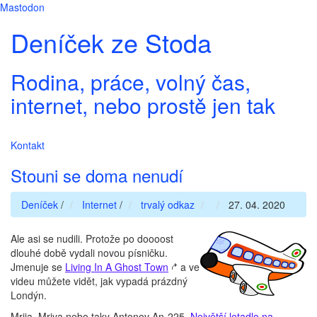
Mastodon
Deníček ze Stoda
Rodina, práce, volný čas,
internet, nebo prostě jen tak
Kontakt
Stouni se doma nenudí
Deníček
/
Internet
/
trvalý odkaz
27. 04. 2020
Ale asi se nudili. Protože po doooost
dlouhé době vydali novou písničku.
Jmenuje se
Living In A Ghost Town
a ve
videu můžete vidět, jak vypadá prázdný
Londýn.
Mrija, Mriya nebo taky Antonov An-225.
Největší letadlo na