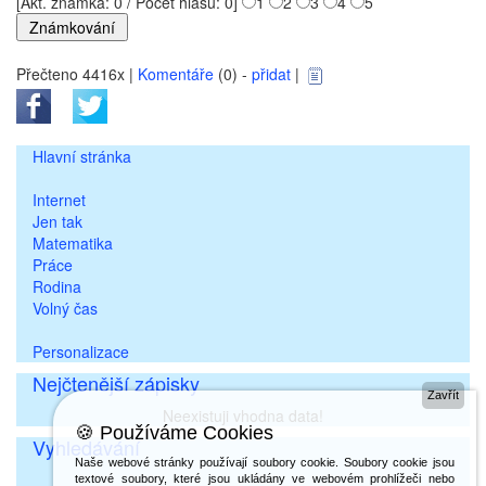
[Akt. známka: 0 / Počet hlasů: 0]
1
2
3
4
5
Přečteno 4416x |
Komentáře
(0) -
přidat
|
Hlavní stránka
Internet
Jen tak
Matematika
Práce
Rodina
Volný čas
Personalizace
Nejčtenější zápisky
Zavřít
Neexistuji vhodna data!
🍪 Používáme Cookies
Vyhledávání
Naše webové stránky používají soubory cookie. Soubory cookie jsou
textové soubory, které jsou ukládány ve webovém prohlížeči nebo