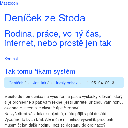
Mastodon
Deníček ze Stoda
Rodina, práce, volný čas,
internet, nebo prostě jen tak
Kontakt
Tak tomu říkám systém
Deníček
/
Jen tak
/
trvalý odkaz
25. 04. 2013
Musíte do nemocnice na vyšetření a pak s výsledky k lékaři, který
si je prohlédne a pak vám řekne, jestli umřete, uříznou vám nohu,
oslepnete, nebo jste vlastně úplně zdraví.
Na vyšetření vás doktor objedná, máte přijít v půl desáté.
Výborně, to bych bral. Ale může mi někdo vysvětlit, proč pak
musím čekat další hodinu, než se dostanu do ordinace?