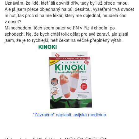
Uznávám, že lidé, kteří šli dovnitř dřív, tady byli už přede mnou.
Ale já jsem přece objednaný na půl desátou, vyšetření trvá dvacet
minut, tak proč si na mě lékař, který mě objednal, neudělá čas
v deset?
Mimochodem, těch sedm pater ve FN v Plzni chodím po
schodech. Ne, že bych chtěl tolik dělat pro své zdraví, ale zjistil
jsem, že je to rychlejší, než čekat na věčně přeplněný výtah.
"Zázračné" náplasti, asijská medicína