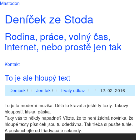
Mastodon
Deníček ze Stoda
Rodina, práce, volný čas,
internet, nebo prostě jen tak
Kontakt
To je ale hloupý text
Deníček
/
Jen tak
/
trvalý odkaz
12. 02. 2016
To je ta moderní muzika. Dělá to kravál a ještě ty texty. Takový
hlouposti, láska, páska.
Taky vás to někdy napadne? Vězte, že to není žádná novinka, že
hloupé texty písniček jsou tu odedávna. Tak třeba si pusťte tuhle.
A poslouchejte od třiadvacáté sekundy.