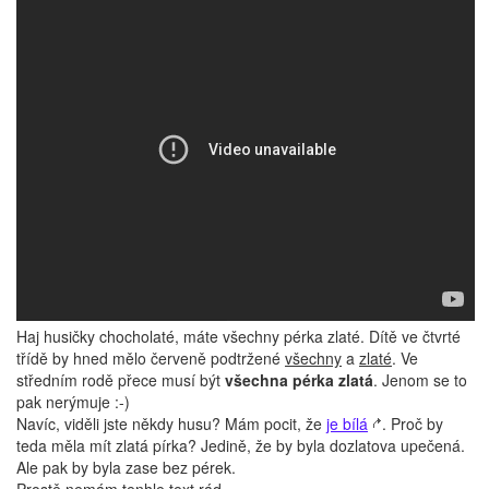
Haj husičky chocholaté, máte všechny pérka zlaté. Dítě ve čtvrté
třídě by hned mělo červeně podtržené
všechny
a
zlaté
. Ve
středním rodě přece musí být
všechna pérka zlatá
. Jenom se to
pak nerýmuje :-)
Navíc, viděli jste někdy husu? Mám pocit, že
je bílá
. Proč by
teda měla mít zlatá pírka? Jedině, že by byla dozlatova upečená.
Ale pak by byla zase bez pérek.