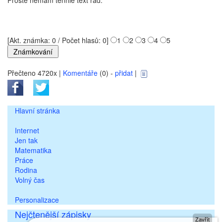
Prostě nemám tenhle text rád.
[Akt. známka: 0 / Počet hlasů: 0]
1
2
3
4
5
Přečteno 4720x |
Komentáře
(0) -
přidat
|
Hlavní stránka
Internet
Jen tak
Matematika
Práce
Rodina
Volný čas
Personalizace
Nejčtenější zápisky
Zavřít