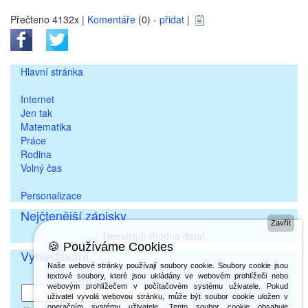
Přečteno 4132x |
Komentáře
(0) -
přidat
|
Hlavní stránka
Internet
Jen tak
Matematika
Práce
Rodina
Volný čas
Personalizace
Nejčtenější zápisky
Zavřít
Neexistuji vhodna data!
🍪 Používáme Cookies
Vyhledávání
Naše webové stránky používají soubory cookie. Soubory cookie jsou
textové soubory, které jsou ukládány ve webovém prohlížeči nebo
webovým prohlížečem v počítačovém systému uživatele. Pokud
uživatel vyvolá webovou stránku, může být soubor cookie uložen v
operačním systému uživatele. Tento soubor cookie obsahuje