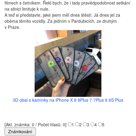
filmech s četníkem. Řekl bych, že i tady pravědpodobnost setkání
na silnici limituje k nule.
A teď si představte, jaké jsem měl dnes štěstí. Já dnes jel za
oběma těmito vozidly. Za jedním v Pardubicích, ze druhým
v Praze.
3D obal s kamínky na iPhone X 8 8Plus 7 7Plus 6 6S Plus
[Akt. známka: 0 / Počet hlasů: 0]
1
2
3
4
5