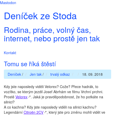
Mastodon
Deníček ze Stoda
Rodina, práce, volný čas,
internet, nebo prostě jen tak
Kontakt
Tomu se říká štěstí
Deníček
/
Jen tak
/
trvalý odkaz
18. 09. 2018
Kdy jste naposledy viděli Velorex? Cože? Přece hadrák, to
vozítko, se kterým jezdil Josef Abrhám ve filmu Vrchní prchni.
Prostě
Velorex
. Jaká je pravděpodobnost, že ho potkáte na
silnici?
A co kachna? Kdy jste naposledy viděli na silnici kachnu?
Legendární
Citroën 2CV
, který jste pro změnu mohli vidět ve