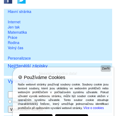
Hlavní stránka
Internet
Jen tak
Matematika
Práce
Rodina
Volný čas
Personalizace
Nejčtenější zápisky
Zavřít
Neexistuji vhodna data!
🍪 Používáme Cookies
Vyhledávání
Naše webové stránky používají soubory cookie. Soubory cookie jsou
textové soubory, které jsou ukládány ve webovém prohlížeči nebo
webovým prohlížečem v počítačovém systému uživatele. Pokud
uživatel vyvolá webovou stránku, může být soubor cookie uložen v
operačním systému uživatele. Tento soubor cookie obsahuje
Web
Deníček
charakteristický řetězec, který umožňuje jednoznačnou identifikaci
Více o cookies
prohlížeče při opětovném vyvolání webové stránky.