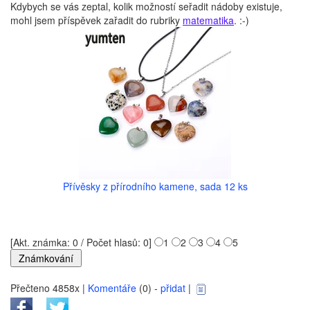
Kdybych se vás zeptal, kolik možností seřadit nádoby existuje,
mohl jsem příspěvek zařadit do rubriky
matematika
. :-)
Přívěsky z přírodního kamene, sada 12 ks
[Akt. známka: 0 / Počet hlasů: 0]
1
2
3
4
5
Přečteno 4858x |
Komentáře
(0) -
přidat
|