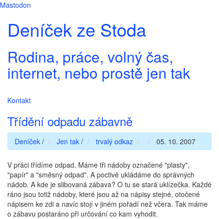
Mastodon
Deníček ze Stoda
Rodina, práce, volný čas,
internet, nebo prostě jen tak
Kontakt
Třídění odpadu zábavně
Deníček
/
Jen tak
/
trvalý odkaz
05. 10. 2007
V práci třídíme odpad. Máme tři nádoby označené "plasty",
"papír" a "směsný odpad". A poctivě ukládáme do správných
nádob. A kde je slibovaná zábava? O tu se stará uklízečka. Každé
ráno jsou totiž nádoby, které jsou až na nápisy stejné, otočené
nápisem ke zdi a navíc stojí v jiném pořadí než včera. Tak máme
o zábavu postaráno při určování co kam vyhodit.