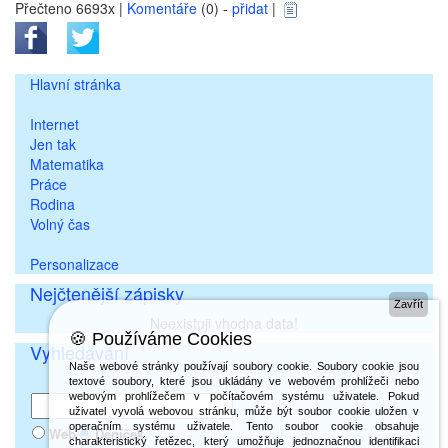
Přečteno 6693x |
Komentáře
(0) -
přidat
|
Hlavní stránka
Internet
Jen tak
Matematika
Práce
Rodina
Volný čas
Personalizace
Nejčtenější zápisky
Zavřít
Neexistuji vhodna data!
🍪 Používáme Cookies
Vyhledávání
Naše webové stránky používají soubory cookie. Soubory cookie jsou
textové soubory, které jsou ukládány ve webovém prohlížeči nebo
webovým prohlížečem v počítačovém systému uživatele. Pokud
uživatel vyvolá webovou stránku, může být soubor cookie uložen v
operačním systému uživatele. Tento soubor cookie obsahuje
Web
Deníček
charakteristický řetězec, který umožňuje jednoznačnou identifikaci