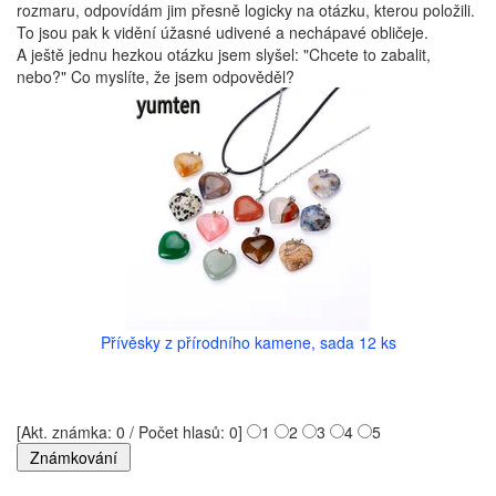
rozmaru, odpovídám jim přesně logicky na otázku, kterou položili.
To jsou pak k vidění úžasné udivené a nechápavé obličeje.
A ještě jednu hezkou otázku jsem slyšel: "Chcete to zabalit,
nebo?" Co myslíte, že jsem odpověděl?
Přívěsky z přírodního kamene, sada 12 ks
[Akt. známka: 0 / Počet hlasů: 0]
1
2
3
4
5