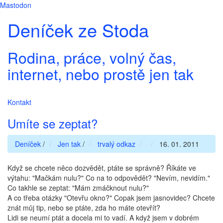
Mastodon
Deníček ze Stoda
Rodina, práce, volný čas,
internet, nebo prostě jen tak
Kontakt
Umíte se zeptat?
Deníček
/
Jen tak
/
trvalý odkaz
16. 01. 2011
Když se chcete něco dozvědět, ptáte se správně? Říkáte ve
výtahu: "Mačkám nulu?" Co na to odpovědět? "Nevím, nevidím."
Co takhle se zeptat: "Mám zmáčknout nulu?"
A co třeba otázky "Otevřu okno?" Copak jsem jasnovidec? Chcete
znát můj tip, nebo se ptáte, zda ho máte otevřít?
Lidi se neumí ptát a docela mi to vadí. A když jsem v dobrém