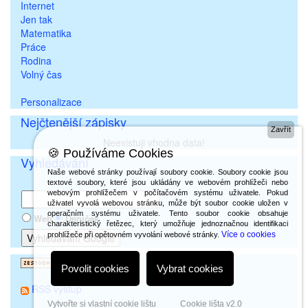
Internet
Jen tak
Matematika
Práce
Rodina
Volný čas
Personalizace
Nejčtenější zápisky
Zavřít
Neexistuji vhodna data!
🍪 Používáme Cookies
Vyhledávání
Naše webové stránky používají soubory cookie. Soubory cookie jsou
textové soubory, které jsou ukládány ve webovém prohlížeči nebo
webovým prohlížečem v počítačovém systému uživatele. Pokud
uživatel vyvolá webovou stránku, může být soubor cookie uložen v
operačním systému uživatele. Tento soubor cookie obsahuje
Web
Deníček
charakteristický řetězec, který umožňuje jednoznačnou identifikaci
Více o cookies
prohlížeče při opětovném vyvolání webové stránky.
Povolit cookies
Vybrat cookies
RSS výstup
Vytvořte si vlastní cookie lištu
Cookie lišta v2.0