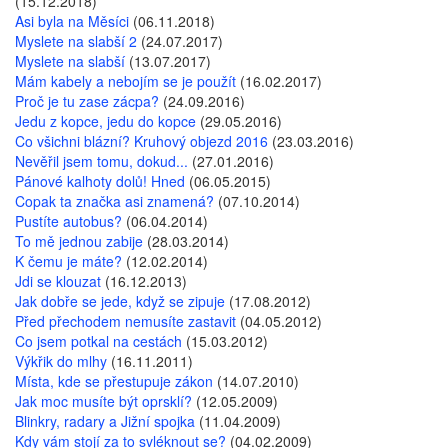
(15.12.2018)
Asi byla na Měsíci
(06.11.2018)
Myslete na slabší 2
(24.07.2017)
Myslete na slabší
(13.07.2017)
Mám kabely a nebojím se je použít
(16.02.2017)
Proč je tu zase zácpa?
(24.09.2016)
Jedu z kopce, jedu do kopce
(29.05.2016)
Co všichni blázní? Kruhový objezd 2016
(23.03.2016)
Nevěřil jsem tomu, dokud...
(27.01.2016)
Pánové kalhoty dolů! Hned
(06.05.2015)
Copak ta značka asi znamená?
(07.10.2014)
Pustíte autobus?
(06.04.2014)
To mě jednou zabije
(28.03.2014)
K čemu je máte?
(12.02.2014)
Jdi se klouzat
(16.12.2013)
Jak dobře se jede, když se zipuje
(17.08.2012)
Před přechodem nemusíte zastavit
(04.05.2012)
Co jsem potkal na cestách
(15.03.2012)
Výkřik do mlhy
(16.11.2011)
Místa, kde se přestupuje zákon
(14.07.2010)
Jak moc musíte být oprsklí?
(12.05.2009)
Blinkry, radary a Jižní spojka
(11.04.2009)
Kdy vám stojí za to svléknout se?
(04.02.2009)