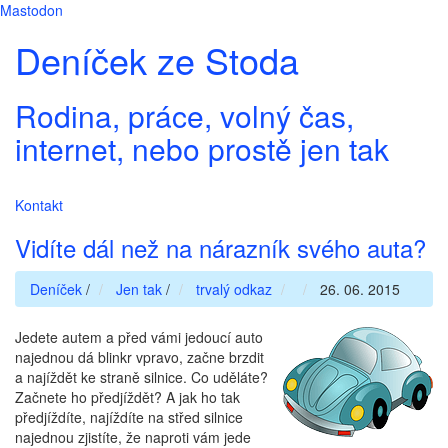
Mastodon
Deníček ze Stoda
Rodina, práce, volný čas,
internet, nebo prostě jen tak
Kontakt
Vidíte dál než na nárazník svého auta?
Deníček
/
Jen tak
/
trvalý odkaz
26. 06. 2015
Jedete autem a před vámi jedoucí auto
najednou dá blinkr vpravo, začne brzdit
a najíždět ke straně silnice. Co uděláte?
Začnete ho předjíždět? A jak ho tak
předjíždíte, najíždíte na střed silnice
najednou zjistíte, že naproti vám jede