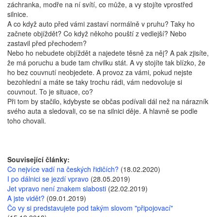
záchranka, modře na ní svítí, co může, a vy stojíte vprostřed
silnice.
A co když auto před vámi zastaví normálně v pruhu? Taky ho
začnete objíždět? Co když někoho pouští z vedlejší? Nebo
zastavil před přechodem?
Nebo ho nebudete objíždět a najedete těsně za něj? A pak zjisíte,
že má poruchu a bude tam chvilku stát. A vy stojíte tak blízko, že
ho bez couvnutí neobjedete. A provoz za vámi, pokud nejste
bezohlední a máte se taky trochu rádi, vám nedovoluje si
couvnout. To je situace, co?
Při tom by stačilo, kdybyste se občas podívali dál než na nárazník
svého auta a sledovali, co se na silnici děje. A hlavně se podle
toho chovali.
Související články:
Co nejvíce vadí na českých řidičích?
(18.02.2020)
I po dálnici se jezdí vpravo
(28.05.2019)
Jet vpravo není znakem slabosti
(22.02.2019)
A jste vidět?
(09.01.2019)
Čo vy si predstavujete pod takým slovom "připojovací"