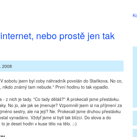
Ko
internet, nebo prostě jen tak
. 2008
. V sobotu jsem byl coby náhradník povolán do Staňkova. No co,
, nikdo známý tam nebude." První hodinu to tak vypadlo.
a - z nich je tady. "Co tady děláš?" A prokecali jsme přestávku.
aky. No jo, ale jak se jmenuje? Vzpomněl jsem si na příjmení za
méno sestry, ale na její? Ne. Prokecali jsme druhou přestávku
stal vynadáno. Vždyť jsme si byli tak blízcí. Do slova a do
 je deset hodin v kuse tělo na tělo. ;-)