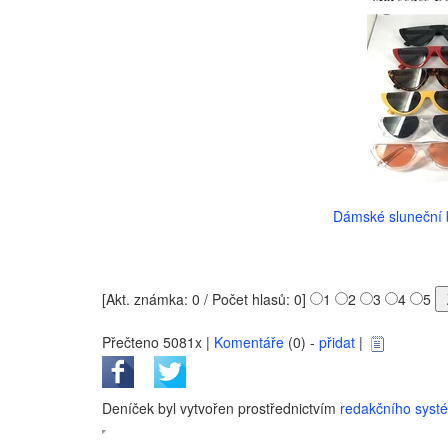
Dámské sluneční b
[Akt. známka: 0 / Počet hlasů: 0]
1
2
3
4
5
Přečteno 5081x |
Komentáře
(0) -
přidat
|
Deníček byl vytvořen prostřednictvím
redakčního sys