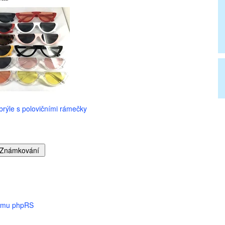
rýle s polovičními rámečky
tému phpRS