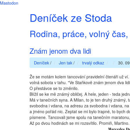
Mastodon
Deníček ze Stoda
Rodina, práce, volný čas, 
Znám jenom dva lidi
Deníček
/
Jen tak
/
trvalý odkaz
30. 09
Že se motám kolem tancování pravidelní čtenáři už ví
volná sobota v tahu. "Ve Staňkově znám jenom dva lidi
O přestávce se to změnilo.
Blížil se ke mě známý obličej. A hele, jeden - teda jedn
Má v tanečních syna. A Milan, to je ten druhý známý, t
svobodna i vdana, na adresu za svobodna i vdana, na j
a jméno pořád nic. Zeptat se mi bylo trapné, to bych do
písmene. Tancovali jsme spolu na tanečním maratonu, to
Až po dvou hodinách se mi rozsvítilo. Promiň, Martino.