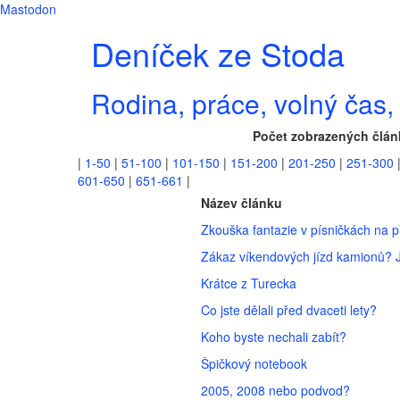
Mastodon
Deníček ze Stoda
Rodina, práce, volný čas, 
Počet zobrazených člán
|
1-50
|
51-100
|
101-150
|
151-200
|
201-250
|
251-300
601-650
|
651-661
|
Název článku
Zkouška fantazie v písničkách na p
Zákaz víkendových jízd kamionů? J
Krátce z Turecka
Co jste dělali před dvaceti lety?
Koho byste nechali zabít?
Špičkový notebook
2005, 2008 nebo podvod?