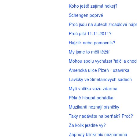
Koho ještě zajímá hokej?
Schengen poprvé
Proč jsou na autech zrcadlové náp
Proč píší 11.11.2011?
Hajzlík nebo pomocník?
My jsme to měli těžší
Mohou spolu vycházet řidiči a chod
Americká ulice Plzeň - uzavírka
Lavičky ve Smetanových sadech
Mytí vnitřku vozu zdarma
Pěkně hloupá pohádka
Muzikanti neznají písničky
Taky nadáváte na berňák? Proč?
Za kolik jezdíte vy?
Zapnutý blinkr nic neznamená