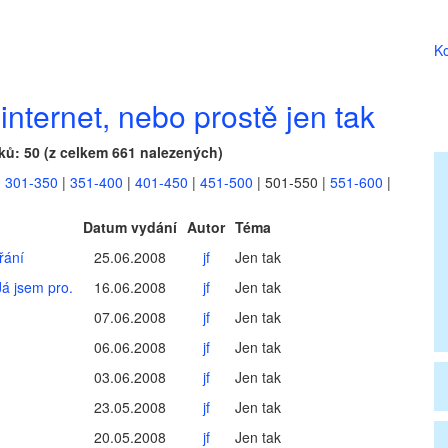
Ko
internet, nebo prostě jen tak
ků: 50 (z celkem 661 nalezených)
|
301-350
|
351-400
|
401-450
|
451-500
|
501-550
|
551-600
|
Datum vydání
Autor
Téma
řání
25.06.2008
jf
Jen tak
á jsem pro.
16.06.2008
jf
Jen tak
07.06.2008
jf
Jen tak
06.06.2008
jf
Jen tak
03.06.2008
jf
Jen tak
23.05.2008
jf
Jen tak
20.05.2008
jf
Jen tak