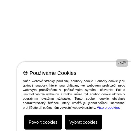
Zavřít
🍪 Používáme Cookies
Naše webové stránky používají soubory cookie. Soubory cookie jsou
textové soubory, které jsou ukládány ve webovém prohlížeči nebo
webovým prohlížečem v počítačovém systému uživatele. Pokud
uživatel vyvolá webovou stránku, může být soubor cookie uložen v
operačním systému uživatele. Tento soubor cookie obsahuje
charakteristický řetězec, který umožňuje jednoznačnou identifikaci
Více o cookies
prohlížeče při opětovném vyvolání webové stránky.
Povolit cookies
Vybrat cookies