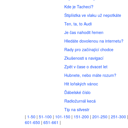
Kde je Tachecí?
Štiplístka ve vlaku už nepotkáte
Ten, ta, to Audi
Je čas nahodit řemen
Hledáte dovolenou na internetu?
Rady pro začínající chodce
Zkušenosti s navigací
Zpět v čase o dvacet let
Hubnete, nebo máte rozum?
Hit loňských vánoc
Ďábelské číslo
Radiožurnál kecá
Tip na silvestr
|
1-50
|
51-100
|
101-150
|
151-200
|
201-250
|
251-300
601-650
|
651-661
|