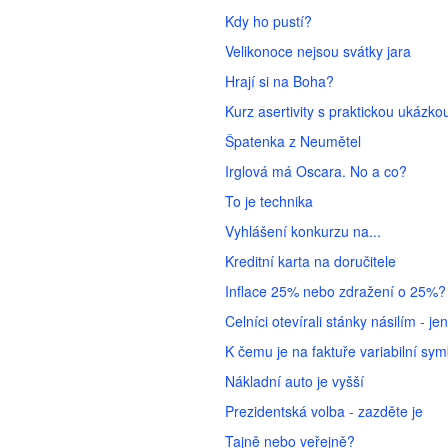
Kdy ho pustí?
Velikonoce nejsou svátky jara
Hrají si na Boha?
Kurz asertivity s praktickou ukázko
Špatenka z Neumětel
Irglová má Oscara. No a co?
To je technika
Vyhlášení konkurzu na...
Kreditní karta na doručitele
Inflace 25% nebo zdražení o 25%?
Celníci otevírali stánky násilím - j
K čemu je na faktuře variabilní sy
Nákladní auto je vyšší
Prezidentská volba - zazděte je
Tajně nebo veřejně?